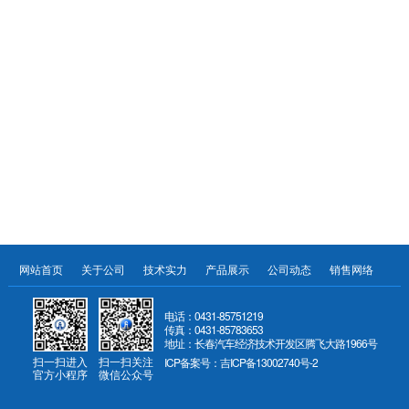
网站首页
关于公司
技术实力
产品展示
公司动态
销售网络
服
电话：0431-85751219
传真：0431-85783653
地址：长春汽车经济技术开发区腾飞大路1966号
扫一扫进入
扫一扫关注
ICP备案号：吉ICP备13002740号-2
官方小程序
微信公众号