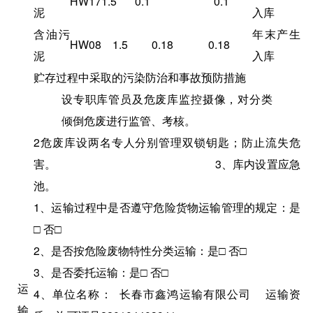
HW17
1.5
0.1
0.1
泥
入库
含油污
年末产生
HW08
1.5
0.18
0.18
泥
入库
贮存过程中采取的污染防治和事故预防措施
设专职库管员及危废库监控摄像，对分类
倾倒危废进行监管、考核。
2危废库设两名专人分别管理双锁钥匙；防止流失危
害。 3、库内设置应急
池。
1、运输过程中是否遵守危险货物运输管理的规定：是
□ 否□
2、是否按危险废物特性分类运输：是□ 否□
3、是否委托运输：是□ 否□
运
4、单位名称： 长春市鑫鸿运输有限公司 运输资
输