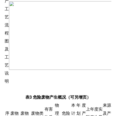
产
工
艺
流
程
图
及
工
艺
说
明
表
3
危险废物产生概况（可另增页）
物
本年度
来源
有害
上年度实
序
废物
废物
废物类
理
危险
计划产
及产