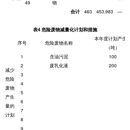
49
物
合计
463
453.983
—
表
4
危险废物减量化计划和措施
本年度计划产生
序号
危险废物名称
（吨）
1
含油污泥
100
2
废乳化液
200
减少
3
危险
4
废物
5
产生
6
量的
7
计划
8
9