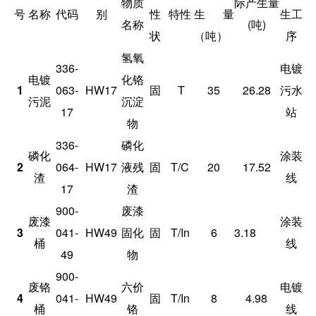
物质
际产生量
号
名称
代码
别
性
特性
生量
生工
名称
(吨)
状
（吨）
序
氢氧
336-
电镀
电镀
化铬
1
063-
HW17
固
T
35
26.28
污水
污泥
沉淀
17
站
物
336-
磷化
磷化
涂装
2
064-
HW17
液残
固
T/C
20
17.52
渣
线
17
渣
900-
废漆
废漆
涂装
3
041-
HW49
固化
固
T/In
6
3.18
桶
线
49
物
900-
废铬
六价
电镀
4
041-
HW49
固
T/In
8
4.98
桶
铬
线