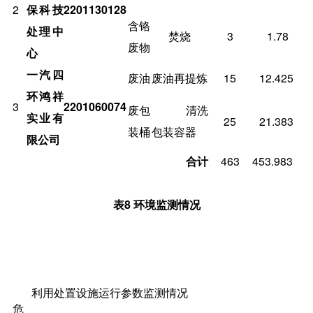
2
保科技
2201130128
含铬
处理中
焚烧
3
1.78
废物
心
一汽四
废油
废油再提炼
15
12.425
环鸿祥
3
2201060074
废包
清洗
实业有
25
21.383
装桶
包装容器
限公司
合计
463
453.983
表
8
环境监测情况
利用处置设施运行参数监测情况
危