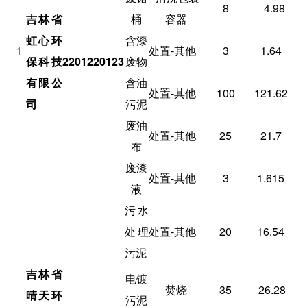
8
4.98
吉林省
桶
容器
虹心环
含漆
1
处置-其他
3
1.64
保科技
2201220123
废物
有限公
含油
处置-其他
100
121.62
司
污泥
废油
处置-其他
25
21.7
布
废漆
处置-其他
3
1.615
液
污水
处理
处置-其他
20
16.54
污泥
吉林省
电镀
焚烧
35
26.28
晴天环
污泥