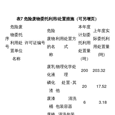
表
7
危险废物委托利用
/
处置措施（可另增页）
危险废
本年度
危险
上年度实
物委托
计划委
序
废物
利用处置方
际委托利
利用处
许可证编号
托利用
号
的名
式
用处置量
置单位
处置量
称
(吨)
名称
（吨）
废乳
物理化学处
200
203.32
化液
理
磷化
处置-其
20
17.52
渣
他
废漆
清洗
6
3.18
桶
包装容器
废铬
清洗包装