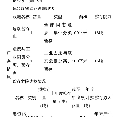
护验收：是□ 否□
危险废物贮存设施现状
设施名称
数量
类型
面积
贮存能力
全部固态危
危废暂存
1
废、集中分类
100平米
16吨
库
暂存
危废与工
贮
工业固废与液
业固废分
存
1
态危废分离、
100平米
15吨
离、暂存
措
暂存
库
施
贮存危险废物情况
拟贮存
截至上年度
上年度贮存
名称
类别
量
年底累计贮
贮存原因
量（吨）
（吨）
存量（吨）
电镀污
年末产生