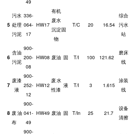
49
有机
污水
336-
综合
废水
5
处理
064-
HW17
T/C
20
16.54
污水
沉淀
固
污泥
17
站
物
900-
含油
磨床
6
200-
HW08
废油
固
T/I
100
121.62
污泥
线
08
900-
废漆
废水
涂装
7
252-
HW12
液
T/I
3
1.615
液
性漆
线
12
900-
设备
8
废油
041-
HW49
废油
固
T/In
25
21.7
清擦
布
49
900-