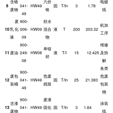
含铬
六价
电镀
9
041-
HW49
固
T/In
3
1.78
废物
铬
线
49
废
900-
烃水
机加
10
乳化
006-
HW09
混合
液
T
200
203.32
工序
液
09
物
900-
维修
单链
11
废油
249-
HW08
液
T/I
15
12.425
及拆
烃
08
解
各类
900-
废包
危废
危废
12
041-
HW49
固
T/In
25
21.383
装桶
残留
包装
49
物
900-
废漆
含漆
涂装
13
041-
HW49
固化
固
T/In
3
1.64
废物
线